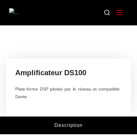
Aller
Rechercher :
au
Permuter
contenu
Amplificateur DS100
Plate-forme DSP pilotée par le réseau et compatible
Dante.
Description