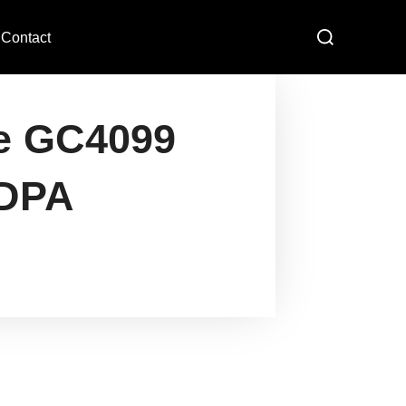
Contact
re GC4099
 DPA