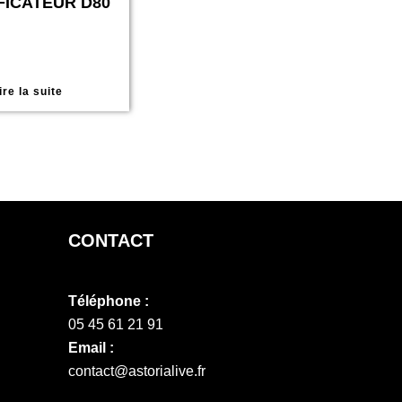
FICATEUR D80
ire la suite
CONTACT
Téléphone :
05 45 61 21 91
Email :
contact@astorialive.fr