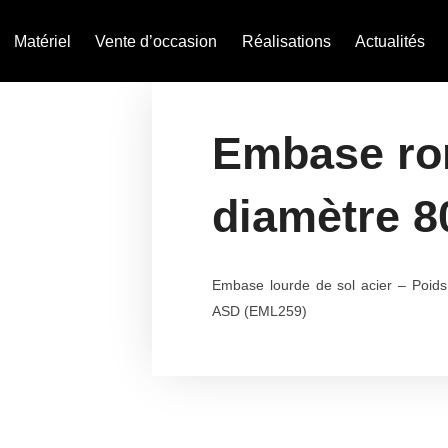
Matériel
Vente d’occasion
Réalisations
Actualités
Embase ro
diamètre 8
Embase lourde de sol acier – Poid
ASD (EML259)