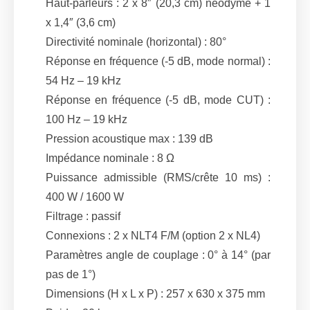
Haut-parleurs : 2 x 8″ (20,3 cm) néodyme + 1
x 1,4″ (3,6 cm)
Directivité nominale (horizontal) : 80°
Réponse en fréquence (-5 dB, mode normal) :
54 Hz – 19 kHz
Réponse en fréquence (-5 dB, mode CUT) :
100 Hz – 19 kHz
Pression acoustique max : 139 dB
Impédance nominale : 8 Ω
Puissance admissible (RMS/crête 10 ms) :
400 W / 1600 W
Filtrage : passif
Connexions : 2 x NLT4 F/M (option 2 x NL4)
Paramètres angle de couplage : 0° à 14° (par
pas de 1°)
Dimensions (H x L x P) : 257 x 630 x 375 mm