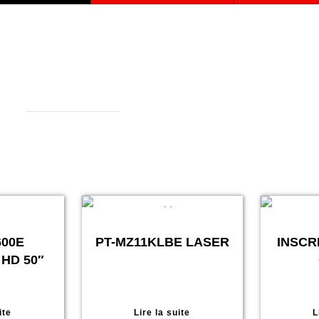
600E
PT-MZ11KLBE LASER
INSCR
HD 50″
ite
Lire la suite
L