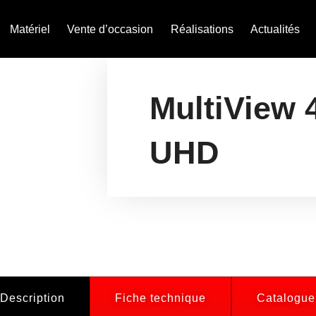
Matériel
Vente d’occasion
Réalisations
Actualités
MultiView 
UHD
Description
Fiche technique
Catalogue