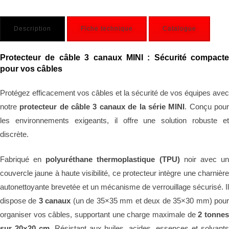
Description
Fiche technique
Catalogue
Protecteur de câble 3 canaux MINI : Sécurité compacte
pour vos câbles
Protégez efficacement vos câbles et la sécurité de vos équipes avec
notre
protecteur de câble 3 canaux de la série MINI
. Conçu pou
les environnements exigeants, il offre une solution robuste et
discrète.
Fabriqué en
polyuréthane thermoplastique (TPU)
noir avec u
couvercle jaune à haute visibilité, ce protecteur intègre une charnière
autonettoyante brevetée et un mécanisme de verrouillage sécurisé. Il
dispose de
3 canaux
(un de 35×35 mm et deux de 35×30 mm) pou
organiser vos câbles, supportant une charge maximale de
2 tonne
sur 20×20 cm
. Résistant aux huiles, acides, essences et solvant