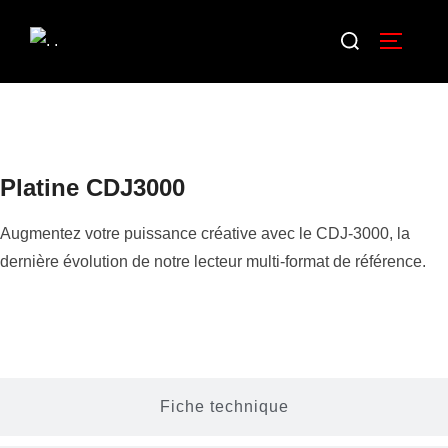
Aller
Rechercher :
au
Permuter
contenu
Platine CDJ3000
Augmentez votre puissance créative avec le CDJ-3000, la
dernière évolution de notre lecteur multi-format de référence.
Description
Fiche technique