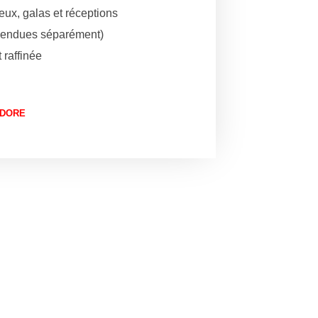
eux, galas et réceptions
(vendues séparément)
 raffinée
E-DORE