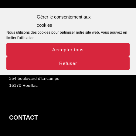
Gérer le consentement aux
INFORMATIONS
cookies
Nous utilisons des cookies pour optimiser notre site web. Vous pouvez en
limiter l'utilisation.
Ouvert :
Accepter tous
du lundi au vendredi
Horaires :
Refuser
9h00 - 12h30 / 14h00 -18h00
Adresse :
354 boulevard d'Encamps
16170 Rouillac
CONTACT