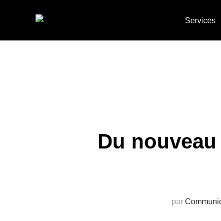
Services
Du nouveau c
par
Communic