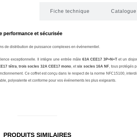
Description
Fiche technique
Catalogue
ute performance et sécurisée
oins de distribution de puissance complexes en événementiel.
alence exceptionnelle. Il intègre une entrée mâle
63A CEE17 3P+N+T
et un disjo
E17 tétra
,
trois socles 32A CEE17 mono
, et
six socles 16A NF
, tous protégés 
fonctionnement. Ce coffret est conçu dans le respect de la norme NFC15100, int
able, polyvalente et conforme pour vos événements les plus exigeants.
PRODUITS SIMILAIRES