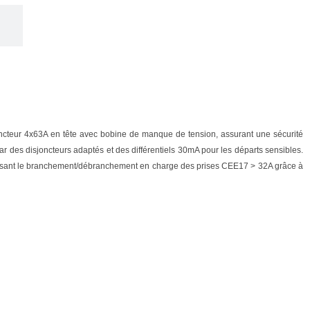
ncteur 4x63A en tête avec bobine de manque de tension, assurant une sécurité
par des disjoncteurs adaptés et des différentiels 30mA pour les départs sensibles.
erdisant le branchement/débranchement en charge des prises CEE17 > 32A grâce à