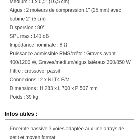
Médium : 1 x 6,5″ (16,5 cm)
Aigus : 2 moteurs de compression 1″ (25 mm) avec
bobine 2″ (5 cm)
Dispersion : 80°
SPL max : 141 dB
Impédance nominale : 8 Ω
Puissance admissible RMS/crête : Graves avant
400/1200 W, Graves/médium/aigus latéraux 300/850 W
Filtre : crossover passif
Connexions : 2 x NLT4 F/M
Dimensions : H 283 x L 700 x P 507 mm
Poids : 39 kg
Infos utiles :
Enceinte passive 3 voies adaptée aux line arrays de
petit et moyen format