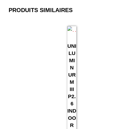
PRODUITS SIMILAIRES
UNI
LU
MI
N
UR
M
III
P2.
6
IND
OO
R