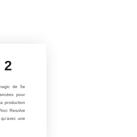
 2
kmagic de 5e
vancées pour
a production
Vinci Resolve
 qu’avec une