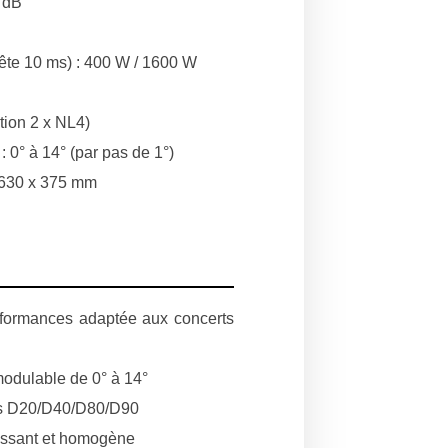
 dB
te 10 ms) : 400 W / 1600 W
tion 2 x NL4)
 0° à 14° (par pas de 1°)
x 630 x 375 mm
rformances adaptée aux concerts
modulable de 0° à 14°
rs D20/D40/D80/D90
uissant et homogène