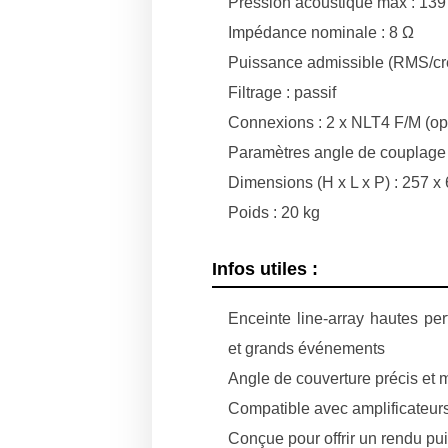
Pression acoustique max : 139
Impédance nominale : 8 Ω
Puissance admissible (RMS/crê
Filtrage : passif
Connexions : 2 x NLT4 F/M (op
Paramètres angle de couplage :
Dimensions (H x L x P) : 257 
Poids : 20 kg
Infos utiles :
Enceinte line-array hautes pe
et grands événements
Angle de couverture précis et 
Compatible avec amplificateu
Conçue pour offrir un rendu p