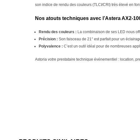
son indice de rendu des couleurs (TLCI/CRI) très élevé en font
Nos atouts techniques avec l’Astera AX2-100
Rendu des couleurs :
La combinaison de ses LED nous offre
Précision :
Son faisceau de 21° est parfait pour un éclairage
Polyvalence :
C’est un outil idéal pour de nombreuses appl
Astoria votre prestataire technique événementiel : location, p