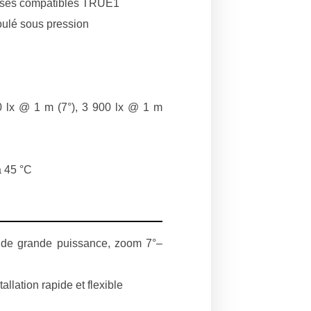
rises compatibles TRUE1
oulé sous pression
0 lx @ 1 m (7°), 3 900 lx @ 1 m
à 45 °C
 de grande puissance, zoom 7°–
lation rapide et flexible