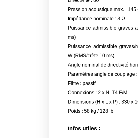
Directivité : 80°
Pression acoustique max. : 145
Impédance nominale : 8 Ω
Puissance admissible graves a
ms)
Puissance admissible graves/m
W (RMS/crête 10 ms)
Angle nominal de directivité hori
Paramètres angle de couplage :
Filtre : passif
Connexions : 2 x NLT4 F/M
Dimensions (H x L x P) : 330 x
Poids : 58 kg / 128 lb
Infos utiles :