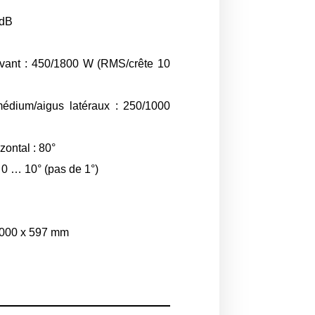
 dB
vant : 450/1800 W (RMS/crête 10
édium/aigus latéraux : 250/1000
zontal : 80°
 0 … 10° (pas de 1°)
 1000 x 597 mm